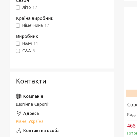
Сезон
Літо
17
Країна виробник
Німеччина
17
Виробник
H&M
11
С&A
6
Контакти
Шопінг в Європі!
Сор
Рівне, Україна
468 
Гото