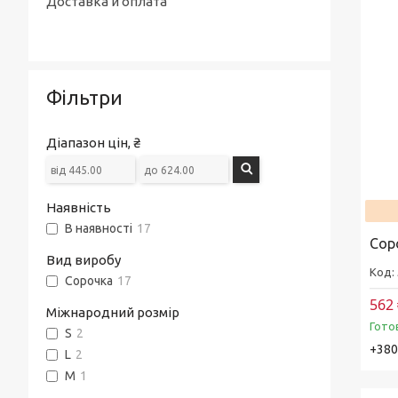
Доставка и оплата
Фільтри
Діапазон цін, ₴
Наявність
В наявності
17
Сор
Вид виробу
Сорочка
17
562 
Міжнародний розмір
Гото
S
2
+380
L
2
M
1