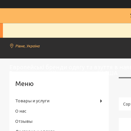
Рівне, Україна
Европейські бренди одягу та взуття в наяв
Замовлення з Німеччини, Англії і США
Товары и услуги
О нас
Отзывы