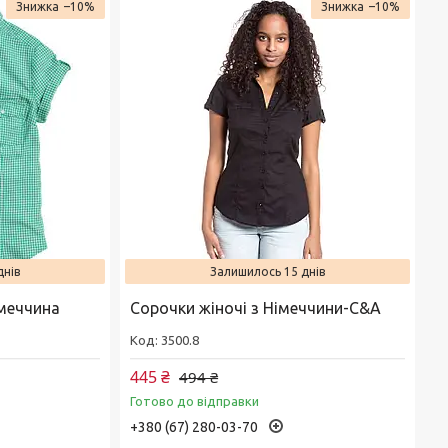
–10%
–10%
днів
Залишилось 15 днів
меччина
Сорочки жіночі з Німеччини-C&A
3500.8
445 ₴
494 ₴
Готово до відправки
+380 (67) 280-03-70