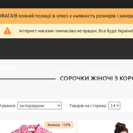
УВАГА!В кожній позиції в описі є наявність розмірів і замір
Інтернет-магазин тимчасово не працює. Все буде Україна!
ності //
Головна
Товари та послуги
СОРОЧКИ ЖІНОЧІ З КО
–10%