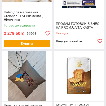
Набір для малювання
Crelando, 174 елемента ,
Німеччина
ПРОДАМ ГОТОВИЙ БІЗНЕС
Готово до відправки
НА PROM.UA ТА KASTA
2 279,50
Послуга
₴
2 350 ₴
Ціну уточнюйте
Купити
Подушка з патріотичною
БОРОШНО ZERNARI