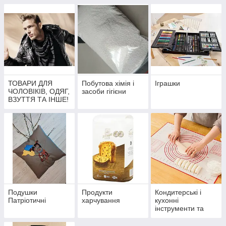
бренди, супер
бренди, супер
бренди, супер
якість!
якість!
якість!
ТОВАРИ ДЛЯ
Побутова хімія і
Іграшки
ЧОЛОВІКІВ, ОДЯГ,
засоби гігієни
ВЗУТТЯ ТА ІНШЕ!
ВСЕСВІТНЬО
ВІДОМІ БРЕНДИ,
СУПЕР ЯКІСТЬ!
Подушки
Продукти
Кондитерські і
Патріотичні
харчування
кухонні
інструменти та
приладдя