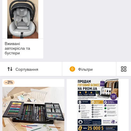
Вживані
автокрісла та
бустери
Сортування
0
Фільтри
–3%