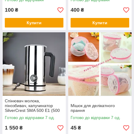
100
400
₴
₴
Купити
Купити
Спінювач молока,
пінозбивач, капучинатор
Мішок для делікатного
SilverCrest SMA 500 E1 (500
прання
Вт, 300 мл, Німеччина)
Готово до відправки 7 од.
Готово до відправки 7 од.
1 550
45
₴
₴