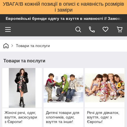
УВАГА!В кожній позиції в описі є наявність розмірів
і заміри
Европейські бренди одягу та взуття в наявності // Замовлен
Товари та послуги
Товари та послуги
Жіночі речі, одяг,
Дитячі товари для
Речі для дівчаток,
взуття, аксесуари
хлопчиків, одяг,
взуття, одяг з
з Європи!
взуття та інше!
Європы!
Всесвітньо відомі
Всесвітньо відомі
Всесвітньо відомі