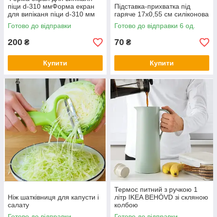
піци d-310 ммФорма екран
Підставка-прихватка під
для випіканя піци d-310 мм
гаряче 17x0,55 см силіконова
Готово до відправки
Готово до відправки 6 од.
200
70
₴
₴
Купити
Купити
Термос питний з ручкою 1
Ніж шатківниця для капусти і
літр IKEA BEHÖVD зі скляною
салату
колбою
Готово до відправки
Готово до відправки