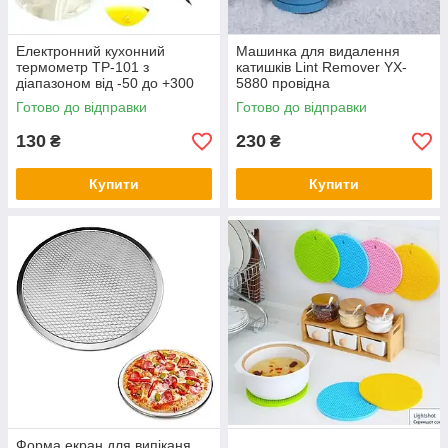
Електронний кухонний
Машинка для видалення
термометр TP-101 з
катишків Lint Remover YX-
діапазоном від -50 до +300
5880 провідна
градусів Цельсія
Готово до відправки
Готово до відправки
130
230
₴
₴
Купити
Купити
Форма екран для випіканя