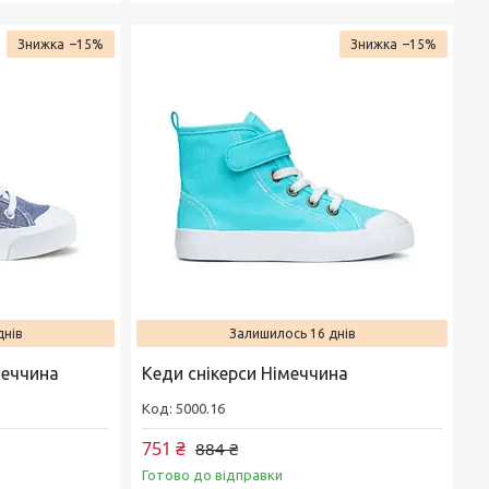
–15%
–15%
днів
Залишилось 16 днів
меччина
Кеди снікерси Німеччина
5000.16
751 ₴
884 ₴
Готово до відправки