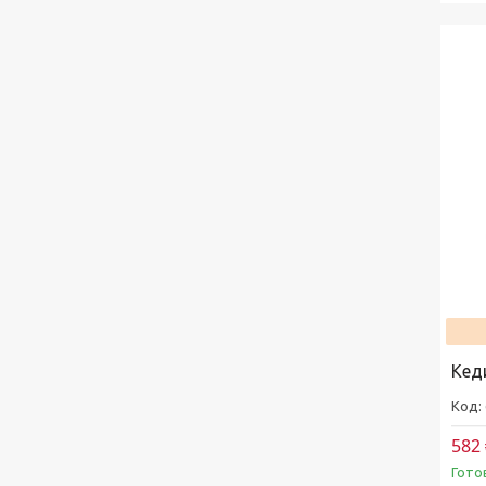
Кед
582 
Гото