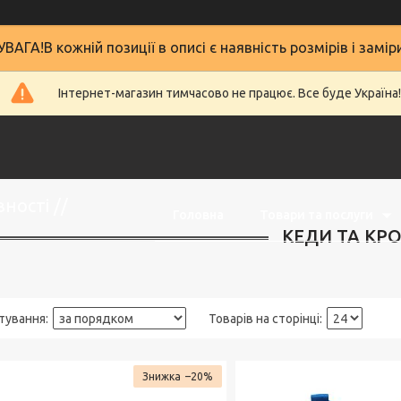
УВАГА!В кожній позиції в описі є наявність розмірів і замір
Інтернет-магазин тимчасово не працює. Все буде Україна!
ності //
Головна
Товари та послуги
КЕДИ ТА КРО
–20%