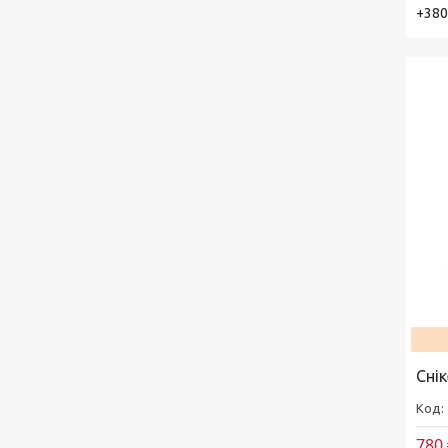
+380
Сні
780