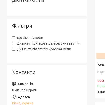
Доставка и оплата
Фільтри
Кросівки та кеди
Дитяче і підліткове демісезонне взуття
Дитячі та підліткові кросівки, кеди
Кед
Контакти
666 
Гото
Шопінг в Європі!
+380
Рівне, Україна