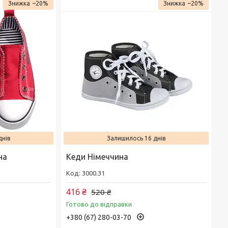
–20%
–20%
днів
Залишилось 16 днів
на
Кеди Німеччина
3000.31
416 ₴
520 ₴
Готово до відправки
+380 (67) 280-03-70