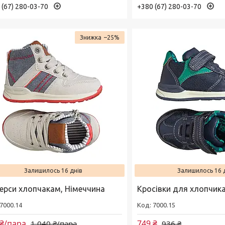
 (67) 280-03-70
+380 (67) 280-03-70
–25%
Залишилось 16 днів
Залишилось 16 
керси хлопчакам, Німеччина
Кросівки для хлопчик
7000.14
7000.15
 ₴/пара
749 ₴
1 040 ₴/пара
936 ₴