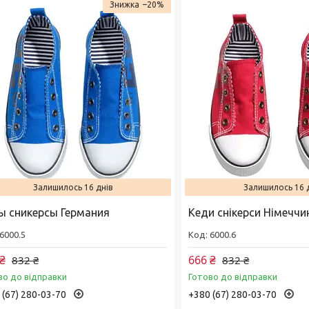
–20%
Залишилось 16 днів
Залишилось 16 
ы сникерсы Германия
Кеди снікерси Німеччи
6000.5
6000.6
₴
666 ₴
832 ₴
832 ₴
во до відправки
Готово до відправки
 (67) 280-03-70
+380 (67) 280-03-70