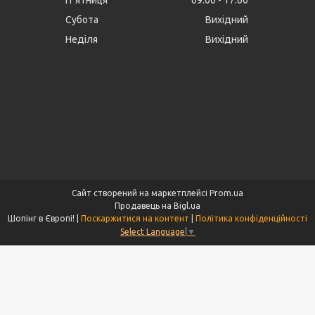
Пʼятниця
09:00
17:00
Субота
Вихідний
Неділя
Вихідний
Сайт створений на маркетплейсі
Prom.ua
Продавець на Bigl.ua
Шопінг в Європі! |
Поскаржитися на контент
|
Політика конфіденційності
Select Language
▼