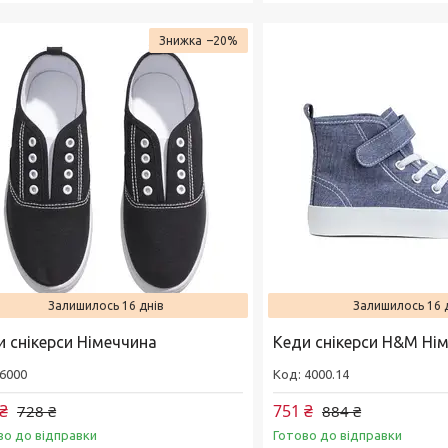
–20%
Залишилось 16 днів
Залишилось 16 
и снікерси Німеччина
Кеди снікерси H&M Ні
6000
4000.14
₴
751 ₴
728 ₴
884 ₴
во до відправки
Готово до відправки