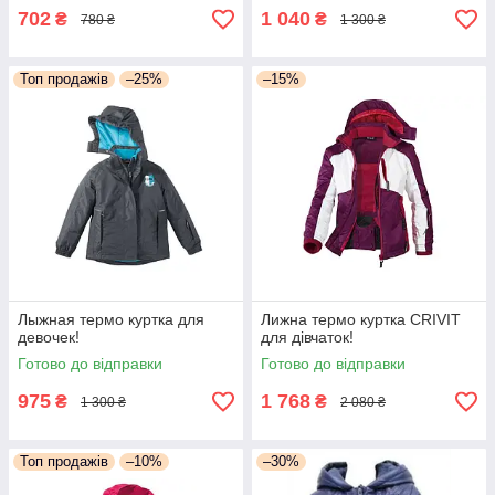
702
1 040
₴
₴
780 ₴
1 300 ₴
Топ продажів
–25%
–15%
Лыжная термо куртка для
Лижна термо куртка CRIVIT
девочек!
для дівчаток!
Готово до відправки
Готово до відправки
975
1 768
₴
₴
1 300 ₴
2 080 ₴
Топ продажів
–10%
–30%