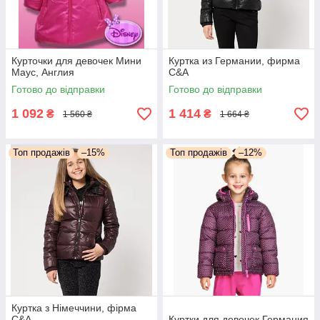
Курточки для девочек Мини
Куртка из Германии, фирма
Маус, Англия
С&А
Готово до відправки
Готово до відправки
1 092
1 414
₴
₴
1 560 ₴
1 664 ₴
Топ продажів
–15%
Топ продажів
–12%
Куртка з Німеччини, фірма
С&А
Куртки для девочек Германия