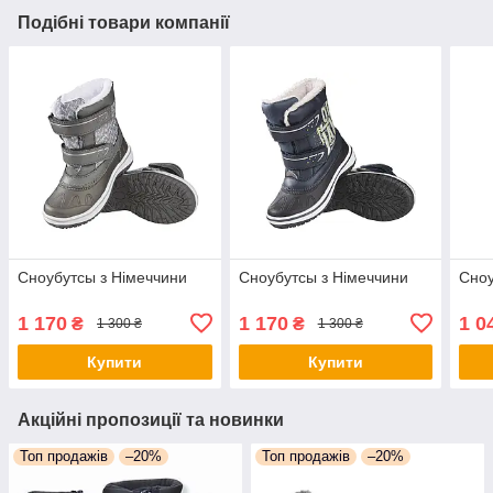
Подібні товари компанії
Сноубутсы з Німеччини
Сноубутсы з Німеччини
Сноу
1 170
1 170
1 0
₴
₴
1 300 ₴
1 300 ₴
Купити
Купити
Акційні пропозиції та новинки
Топ продажів
–20%
Топ продажів
–20%