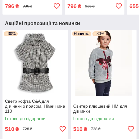
796
796
655
₴
₴
936 ₴
936 ₴
Акційні пропозиції та новинки
–30%
Новинка
–30%
Светр кофта C&A для
дівчинки з поясом, Німеччина
Свитер плюшевий НМ для
110
дівчинки
Готово до відправки
Готово до відправки
510
510
₴
₴
728 ₴
728 ₴