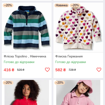
–20%
Новинка
–20%
Фліска Topolino , Німеччина
Флиска Германия
Готово до відправки
Готово до відправки
416
582
₴
₴
520 ₴
728 ₴
–20%
–20%