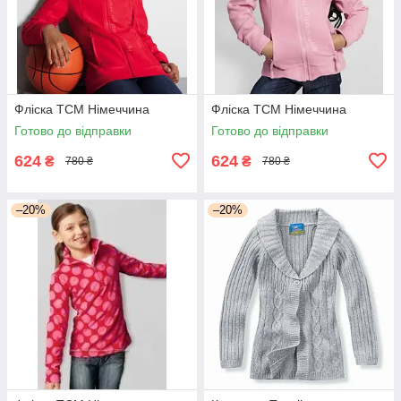
Фліска TCM Німеччина
Фліска TCM Німеччина
Готово до відправки
Готово до відправки
624
624
₴
₴
780 ₴
780 ₴
–20%
–20%