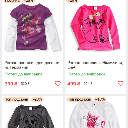
Новинка
–25%
–20%
Реглан лонгслив для девочки
Реглан лонгслив з Німеччини,
из Германии
C&A
Готово до відправки
Готово до відправки
390
499
₴
₴
520 ₴
624 ₴
Топ продажів
–20%
Топ продажів
–18%