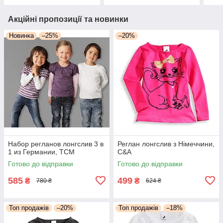
Акційні пропозиції та новинки
Новинка
–25%
–20%
Набор регланов лонгслив 3 в
Реглан лонгслив з Німеччини,
1 из Германии, ТСМ
C&A
Готово до відправки
Готово до відправки
585
499
₴
₴
780 ₴
624 ₴
Топ продажів
–20%
Топ продажів
–18%