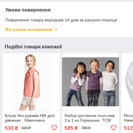
Умови повернення
Повернення товару впродовж 14 днів за рахунок покупця
Всі умови повернення
Подібні товари компанії
Блуза без рукавів НМ для
Набор регланов лонгслив
Регл
дівчинки , Німеччина
3 в 1 из Германии, ТСМ
Німе
530
585
512
₴
₴
624 ₴
780 ₴