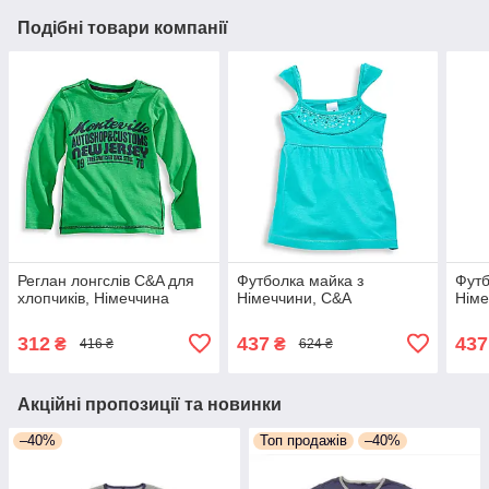
Подібні товари компанії
Реглан лонгслів C&A для
Футболка майка з
Футб
хлопчиків, Німеччина
Німеччини, C&A
Німе
312
437
437
₴
₴
416 ₴
624 ₴
Акційні пропозиції та новинки
–40%
Топ продажів
–40%