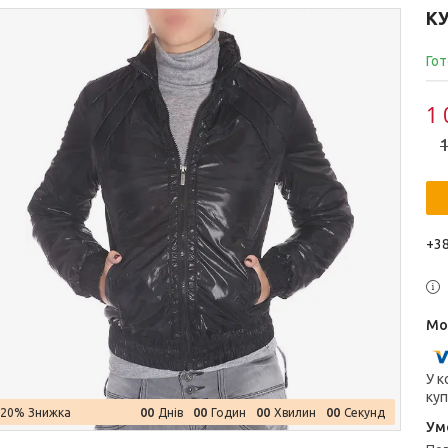
К
Гот
1 
1
+38
У к
куп
0
0
0
0
0
0
0
0
–20%
Днів
Годин
Хвилин
Секунд