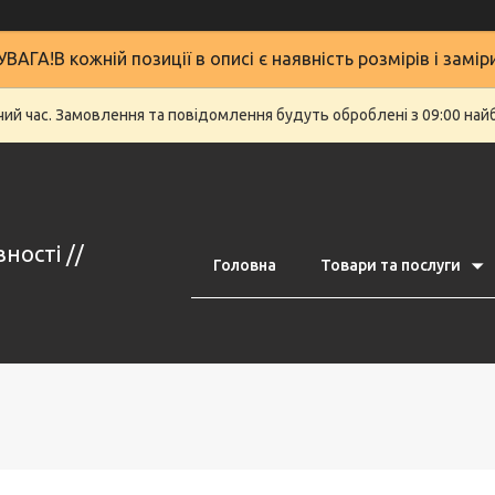
УВАГА!В кожній позиції в описі є наявність розмірів і замір
очий час. Замовлення та повідомлення будуть оброблені з 09:00 най
ності //
Головна
Товари та послуги