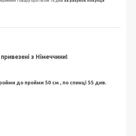
овернення товару протягом 14 днів
за рахунок покупця
привезені з Німеччини!
ройми до пройми 50 см , по спинці 55 див.