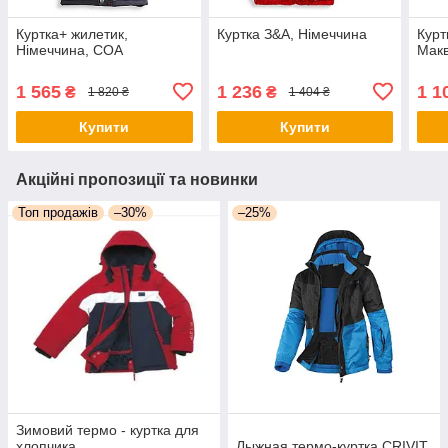
Куртка+ жилетик,
Куртка З&А, Німеччина
Курт
Німеччина, COA
Макв
1 565
1 236
1 1
₴
₴
1 820 ₴
1 404 ₴
Купити
Купити
Акційні пропозиції та новинки
Топ продажів
–30%
–25%
Зимовий термо - куртка для
хлопчика
Лыжная термо-куртка CRIVIT