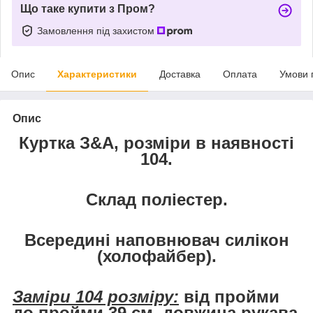
Що таке купити з Пром?
Замовлення під захистом
Опис
Характеристики
Доставка
Оплата
Умови 
Опис
Куртка З&А, розміри в наявності
104.
Склад поліестер.
Всередині наповнювач силікон
(холофайбер).
Заміри 104 розміру:
від пройми
до пройми 39 см, довжина рукава