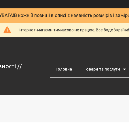
УВАГА!В кожній позиції в описі є наявність розмірів і замір
Інтернет-магазин тимчасово не працює. Все буде Україна!
ності //
Головна
Товари та послуги