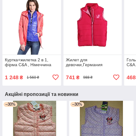
Куртка+жилетка 2 в 1,
Жилет для
Голь
фірма C&A , Німеччина
девочки,Германия
C&A.
1 248
741
468
₴
₴
1 560 ₴
988 ₴
Акційні пропозиції та новинки
–30%
–30%