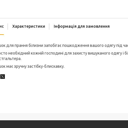
ис
Характеристики
Інформація для замовлення
ок для прання білизни запобігає пошкодження вашого одягу під час
сто необхідний кожній господині для захисту вишуканого одягу і б
стгальтера.
ок має зручну застібку-блискавку.