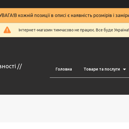
УВАГА!В кожній позиції в описі є наявність розмірів і замір
Інтернет-магазин тимчасово не працює. Все буде Україна!
ності //
Головна
Товари та послуги