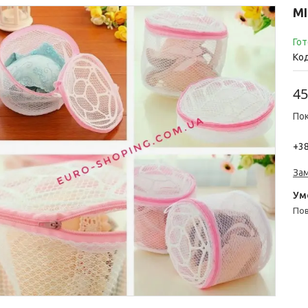
М
Гот
Ко
45
Пок
+38
За
п