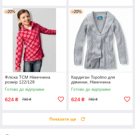
–20%
–20%
Фліска TCM Німеччина
Кардиган Topolino для
розмір 122/128
дівчинки, Німеччина
Готово до відправки
Готово до відправки
624
624
₴
₴
780 ₴
780 ₴
Показати ще