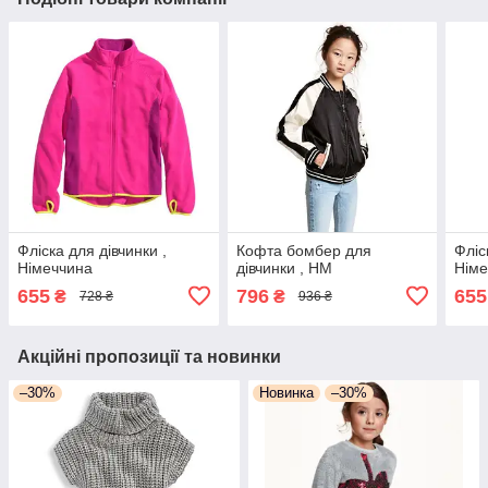
Фліска для дівчинки ,
Кофта бомбер для
Фліс
Німеччина
дівчинки , НМ
Німе
655
796
655
₴
₴
728 ₴
936 ₴
Акційні пропозиції та новинки
–30%
Новинка
–30%