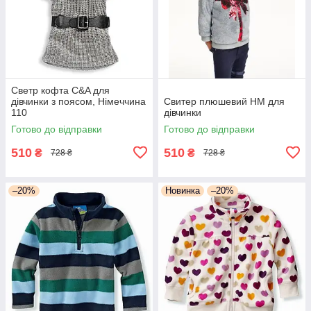
Светр кофта C&A для
дівчинки з поясом, Німеччина
Свитер плюшевий НМ для
110
дівчинки
Готово до відправки
Готово до відправки
510
510
₴
₴
728 ₴
728 ₴
–20%
Новинка
–20%