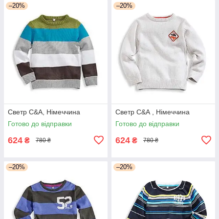
–20%
–20%
Светр С&А, Німеччина
Светр С&А , Німеччина
Готово до відправки
Готово до відправки
624
624
₴
₴
780 ₴
780 ₴
–20%
–20%