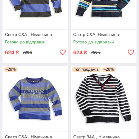
Светр С&А , Німеччина
Светр С&А, Німеччина
Готово до відправки
Готово до відправки
624
624
₴
₴
780 ₴
780 ₴
–20%
Топ продажів
–20%
Светр С&А , Німеччина
Светр З&А , Німеччина