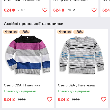
624
624
624
₴
₴
780 ₴
780 ₴
Акційні пропозиції та новинки
Новинка
–20%
Новинка
–20%
Светр С&А, Німеччина
Светр З&А , Німеччина
Готово до відправки
Готово до відправки
624
624
₴
₴
780 ₴
780 ₴