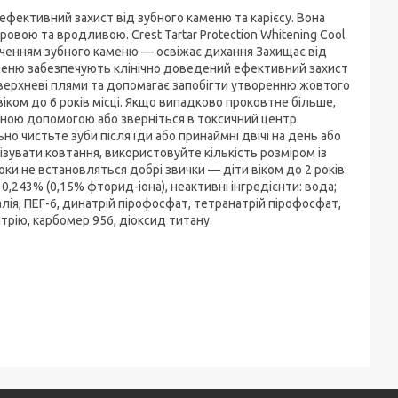
 ефективний захист від зубного каменю та карієсу. Вона
вою та вродливою. Crest Tartar Protection Whitening Cool
пиченням зубного каменю — освіжає дихання Захищає від
каменю забезпечують клінічно доведений ефективний захист
поверхневі плями та допомагає запобігти утворенню жовтого
ком до 6 років місці. Якщо випадково проковтне більше,
чною допомогою або зверніться в токсичний центр.
но чистьте зуби після їди або принаймні двічі на день або
зувати ковтання, використовуйте кількість розміром із
оки не встановляться добрі звички — діти віком до 2 років:
0,243% (0,15% фторид-іона), неактивні інгредієнти: вода;
лія, ПЕГ-6, динатрій пірофосфат, тетранатрій пірофосфат,
рію, карбомер 956, діоксид титану.