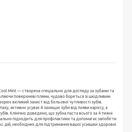
 Cool Mint — створена спеціально для догляду за зубами та
аляючи поверхневі плями, чудово бореться зі шкідливим
ворює великий захист від больової чутливості зубів.
у, активно усуває й захищає зуби від появи карієсу, а
убів. Клінічно доведено, що зубна паста всього за 4 тижні
ідеально підходить для профілактики та допомагає запобігти
кс дій, необхідних для підтримання вашої усмішки здорової