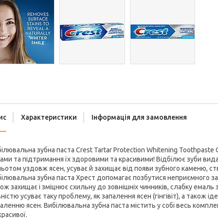
ис
Характеристики
Інформація для замовлення
ілювальна зубна паста Crest Tartar Protection Whitening Toothpaste
ами та підтримання їх здоровими та красивими! Відбілює зуби вид
ьотом уздовж ясен, усуває й захищає від появи зубного каменю, ст
ілювальна зубна паста Хрест допомагає позбутися неприємного запах
ож захищає і зміцнює схильну до зовнішніх чинників, слабку емаль з
ністю усуває таку проблему, як запалення ясен (гінгівіт), а також 
аленню ясен. Вибілювальна зубна паста містить у собі весь компле
красивої.