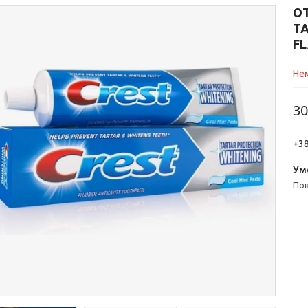
О
TA
FL
Нем
30
+38
п