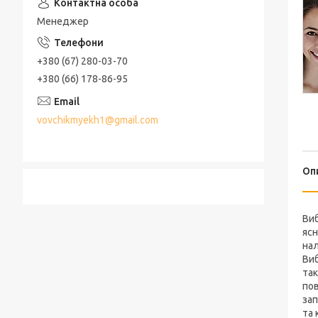
Менеджер
+380 (67) 280-03-70
+380 (66) 178-86-95
vovchikmyekh1@gmail.com
Оп
Виб
ясн
нал
Виб
так
пов
зап
та 