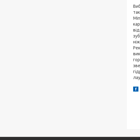
Виб
так
Min
кар
від
зуб
ніж
Рек
вик
гор
зве
гід
лау