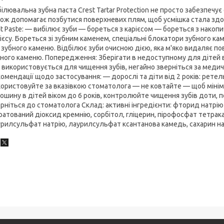
ілювальна зубна паста Crest Tartar Protection не просто забезпечує
ож допомагає позбутися поверхневих плям, щоб усмішка стала здоро
t Paste: — вибілює зуби — бореться з карієсом — бореться з нако
ієсу. Бореться зі зубним каменем, спеціальні блокатори зубного 
 зубного каменю. Відбілює зуби очисною дією, яка м'яко видаляє 
ного каменю. Попередження: Зберігати в недоступному для дітей ві
 використовується для чищення зубів, негайно зверніться за меди
омендації щодо застосування: — дорослі та діти від 2 років: ретель
ористовуйте за вказівкою стоматолога — не ковтайте — щоб мінімі
ошину в дітей віком до 6 років, контролюйте чищення зубів доти, п
рніться до стоматолога Склад: активні інгредієнти: фторид натрію 
ратований діоксид кремнію, сорбітол, гліцерин, пірофосфат тетрака
рилсульфат натрію, лаурилсульфат ксантанова камедь, сахарин нат