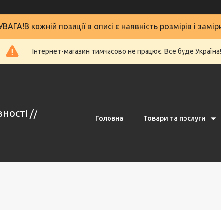
УВАГА!В кожній позиції в описі є наявність розмірів і замір
Інтернет-магазин тимчасово не працює. Все буде Україна!
ності //
Головна
Товари та послуги