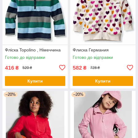
Фліска Topolino , Німеччина
Флиска Германия
Готово до відправки
Готово до відправки
416
582
₴
₴
520 ₴
728 ₴
Купити
Купити
–20%
–20%