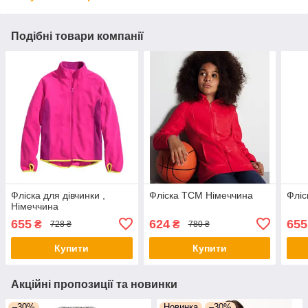
Подібні товари компанії
Фліска для дівчинки ,
Фліска TCM Німеччина
Фліс
Німеччина
655
624
655
₴
₴
728 ₴
780 ₴
Купити
Купити
Акційні пропозиції та новинки
–30%
Новинка
–30%