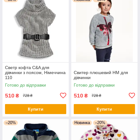
Светр кофта C&A для
дівчинки з поясом, Німеччина
Свитер плюшевий НМ для
110
дівчинки
Готово до відправки
Готово до відправки
510
510
₴
₴
728 ₴
728 ₴
Купити
Купити
–20%
Новинка
–20%