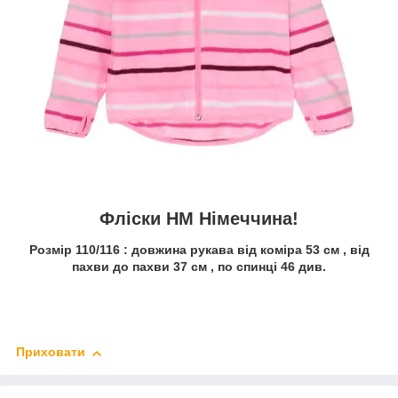
Фліски HM Німеччина!
Розмір 110/116 : довжина рукава від коміра 53 см , від
пахви до пахви 37 см , по спинці 46 див.
Приховати