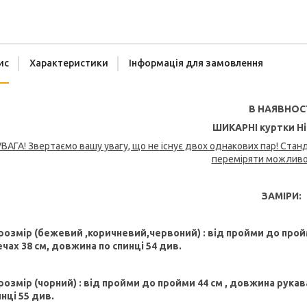
ис
Характеристики
Інформація для замовлення
В НАЯВНОС
ШИКАРНІ куртки Ні
УВАГА! Звертаємо вашу увагу, що не існує двох однакових пар! Ста
переміряти можливос
ЗАМІРИ:
 розмір (бежевий ,коричневий,червоний)
: від пройми до прой
ечах 38 см, довжина по спинці 54 див.
 розмір (чорний)
: від пройми до пройми 44 см , довжина рукава
нці 55 див.