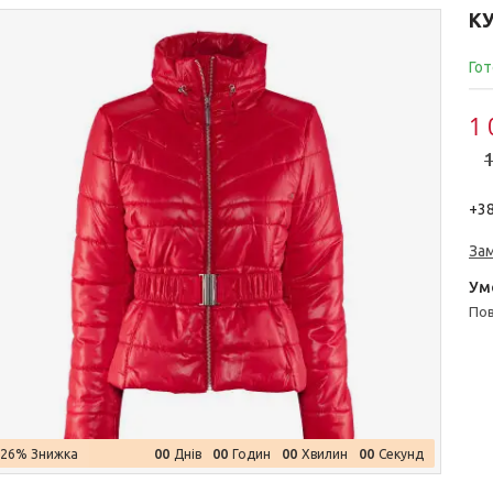
КУ
Гот
1 
1
+38
За
п
0
0
0
0
0
0
0
0
–26%
Днів
Годин
Хвилин
Секунд