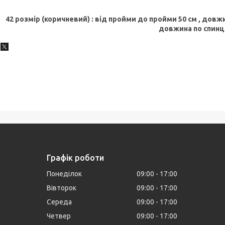
42 розмір (коричневий) : від пройми до пройми 50 см , довжи
довжина по спинці
Графік роботи
Понеділок
09:00
17:00
Вівторок
09:00
17:00
Середа
09:00
17:00
Четвер
09:00
17:00