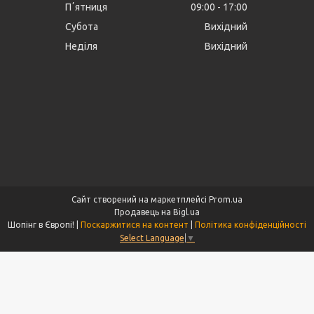
Пʼятниця
09:00
17:00
Субота
Вихідний
Неділя
Вихідний
Сайт створений на маркетплейсі
Prom.ua
Продавець на Bigl.ua
Шопінг в Європі! |
Поскаржитися на контент
|
Політика конфіденційності
Select Language
▼