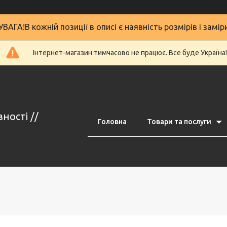
УВАГА!В кожній позиції в описі є наявність розмірів і замір
Інтернет-магазин тимчасово не працює. Все буде Україна!
ності //
Головна
Товари та послуги