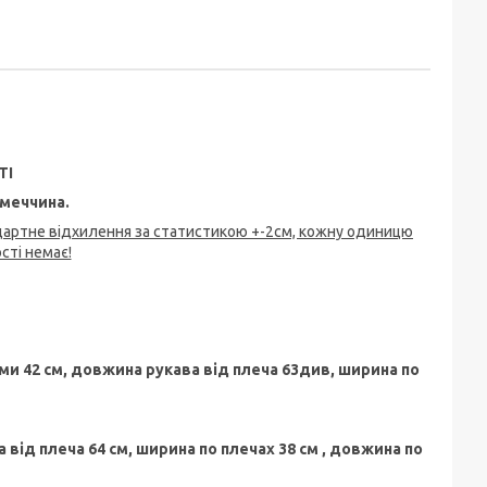
ТІ
меччина.
ндартне відхилення за статистикою +-2см, кожну одиницю
ті немає!
ми 42 см, довжина рукава від плеча 63див, ширина по
 від плеча 64 см, ширина по плечах 38 см , довжина по