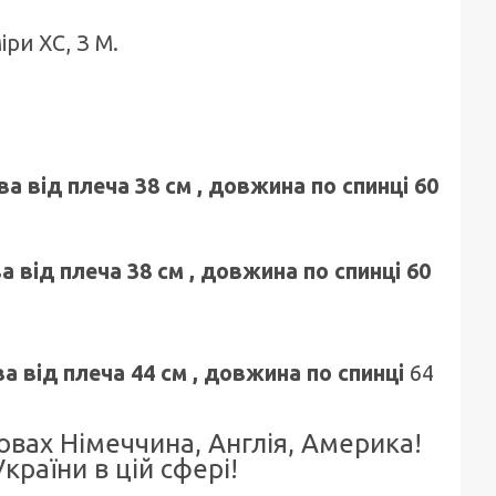
ри ХС, З М.
:
а від плеча 38 см , довжина по спинці 60
а від плеча 38 см , довжина по спинці 60
а від плеча 44 см , довжина по спинці
64
вах Німеччина, Англія, Америка!
країни в цій сфері!