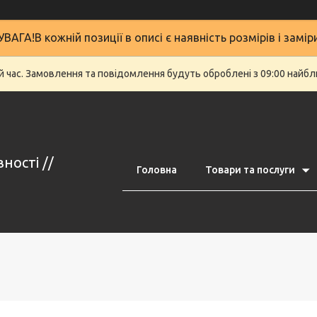
УВАГА!В кожній позиції в описі є наявність розмірів і замір
й час. Замовлення та повідомлення будуть оброблені з 09:00 найбли
ності //
Головна
Товари та послуги