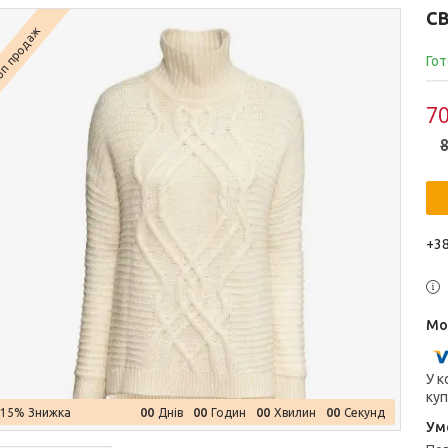
С
п продаж
Гот
70
8
+38
У к
куп
0
0
0
0
0
0
0
0
–15%
Днів
Годин
Хвилин
Секунд