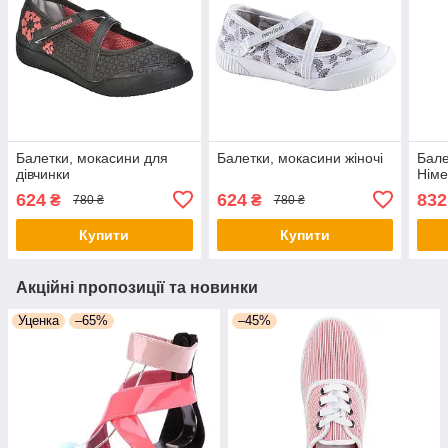
Балетки, мокасини для
Балетки, мокасини жіночі
Бале
дівчинки
Німе
624
624
832
₴
₴
780 ₴
780 ₴
Купити
Купити
Акційні пропозиції та новинки
Уценка
–65%
–45%