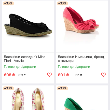
–35%
–30%
Босоніжки еспадріл'ї Miss
Босоніжки Німеччина, бренд,
Fiori , Англія
є кольори
Готово до відправки
Готово до відправки
608
801
₴
₴
936 ₴
1 144 ₴
–30%
–30%