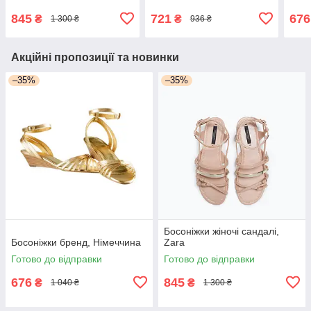
845
721
676
₴
₴
1 300 ₴
936 ₴
Акційні пропозиції та новинки
–35%
–35%
Босоніжки жіночі сандалі,
Босоніжки бренд, Німеччина
Zara
Готово до відправки
Готово до відправки
676
845
₴
₴
1 040 ₴
1 300 ₴