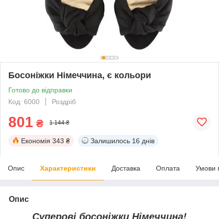
Босоніжки Німеччина, є кольори
Готово до відправки
Код: 6000
Роздріб
801
₴
1 144 ₴
Економія
343 ₴
Залишилось
16 днів
Опис
Характеристики
Доставка
Оплата
Умови 
Опис
Суперові босоніжки Німеччина!