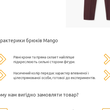
рактерики брюків Mango
Рівні крони та пряма силает найліпше
підкреслюють сильні сторони фігури.
Насичений колір передає характер впевненої і
цілеспрямованої особи, готової до експериментів.
му нам вигідно замовляти товар?