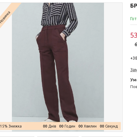
Б
Новинка
Гот
53
6
+38
За
п
0
0
0
0
0
0
0
0
–15%
Днів
Годин
Хвилин
Секунд