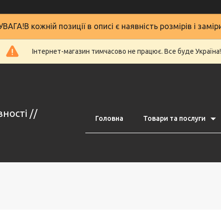
УВАГА!В кожній позиції в описі є наявність розмірів і замір
Інтернет-магазин тимчасово не працює. Все буде Україна!
ності //
Головна
Товари та послуги