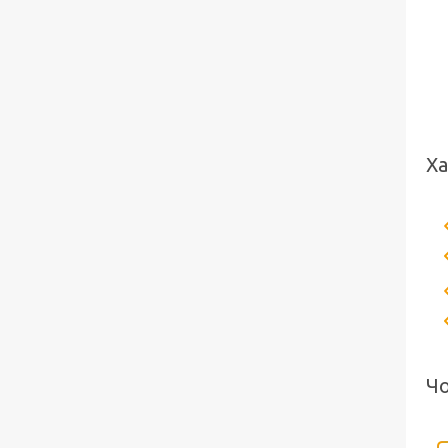
Ха
Чо