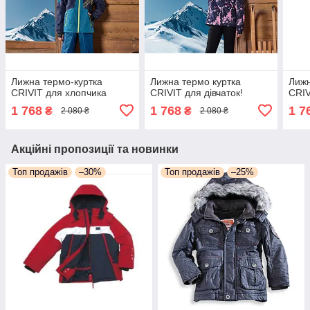
Лижна термо-куртка
Лижна термо куртка
Лижн
CRIVIT для хлопчика
CRIVIT для дівчаток!
CRIV
1 768
1 768
1 7
₴
₴
2 080 ₴
2 080 ₴
Акційні пропозиції та новинки
Топ продажів
–30%
Топ продажів
–25%