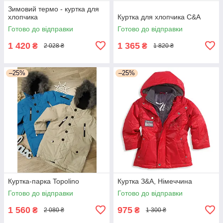
Зимовий термо - куртка для
хлопчика
Куртка для хлопчика C&A
Готово до відправки
Готово до відправки
1 420
1 365
₴
₴
2 028 ₴
1 820 ₴
–25%
–25%
Куртка-парка Topolino
Куртка З&А, Німеччина
Готово до відправки
Готово до відправки
1 560
975
₴
₴
2 080 ₴
1 300 ₴