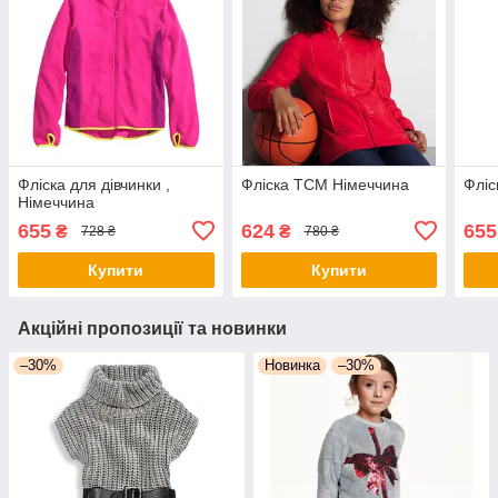
Фліска для дівчинки ,
Фліска TCM Німеччина
Фліс
Німеччина
655
624
655
₴
₴
728 ₴
780 ₴
Купити
Купити
Акційні пропозиції та новинки
–30%
Новинка
–30%