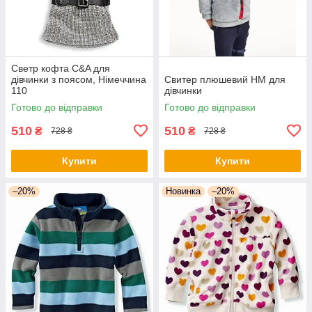
Светр кофта C&A для
дівчинки з поясом, Німеччина
Свитер плюшевий НМ для
110
дівчинки
Готово до відправки
Готово до відправки
510
510
₴
₴
728 ₴
728 ₴
Купити
Купити
–20%
Новинка
–20%