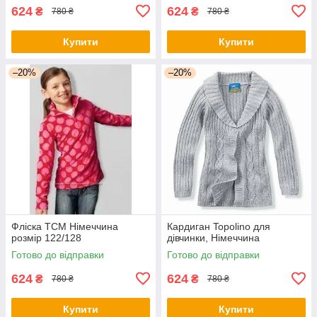
624
624
₴
₴
780 ₴
780 ₴
Купити
Купити
–20%
–20%
Фліска TCM Німеччина
Кардиган Topolino для
розмір 122/128
дівчинки, Німеччина
Готово до відправки
Готово до відправки
624
624
₴
₴
780 ₴
780 ₴
Купити
Купити