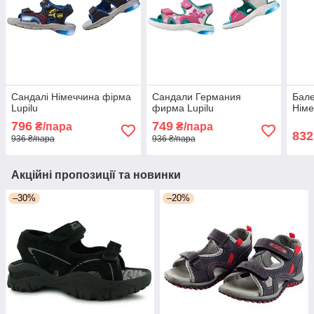
Сандалі Німеччина фірма
Сандали Германия
Бале
Lupilu
фирма Lupilu
Німе
796
749
₴/пара
₴/пара
832
936 ₴/пара
936 ₴/пара
Акційні пропозиції та новинки
–30%
–20%