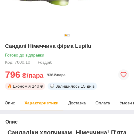
Сандалі Німеччина фірма Lupilu
Готово до відправки
Код: 7000.10
Роздріб
796
₴/пара
936 ₴/пара
Економія
140 ₴
Залишилось
15 днів
Опис
Характеристики
Доставка
Оплата
Умови 
Опис
Сандаліки хлопчикам. Німеччина! П'ята