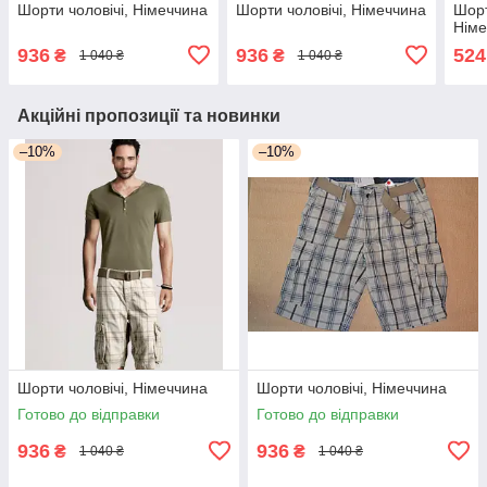
Шорти чоловічі, Німеччина
Шорти чоловічі, Німеччина
Шорт
Нім
936
936
524
₴
₴
1 040 ₴
1 040 ₴
Акційні пропозиції та новинки
–10%
–10%
Шорти чоловічі, Німеччина
Шорти чоловічі, Німеччина
Готово до відправки
Готово до відправки
936
936
₴
₴
1 040 ₴
1 040 ₴