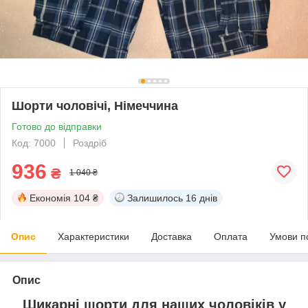
Шорти чоловічі, Німеччина
Готово до відправки
Код: 7000
Роздріб
936
₴
1 040 ₴
Економія
104 ₴
Залишилось
16 днів
Опис
Характеристики
Доставка
Оплата
Умови п
Опис
Шикарні шорти для наших чоловіків у