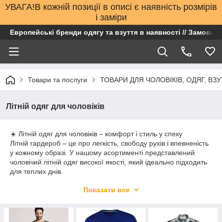
УВАГА!В кожній позиції в описі є наявність розмірів
і заміри
Европейські бренди одягу та взуття в наявності // Замовлен
Товари та послуги
ТОВАРИ ДЛЯ ЧОЛОВІКІВ, ОДЯГ, ВЗУ
Літній одяг для чоловіків
☀️ Літній одяг для чоловіків – комфорт і стиль у спеку
Літній гардероб – це про легкість, свободу рухів і впевненість
у кожному образі. У нашому асортименті представлений
чоловічий літній одяг високої якості, який ідеально підходить
для теплих днів.
Ми пропонуємо речі, що поєднують:
Показати все
🌿 легкі та дихаючі матеріали
💨 комфорт навіть у спеку
👕 сучасний та універсальний дизайн
🧵 якісне пошиття